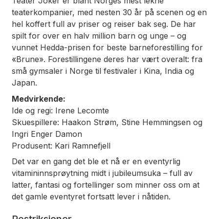
Teater Joker er blant Norges mest lekne
teaterkompanier, med nesten 30 år på scenen og en
hel koffert full av priser og reiser bak seg. De har
spilt for over en halv million barn og unge – og
vunnet Hedda-prisen for beste barneforestilling for
«Brune»
. Forestillingene deres har vært overalt: fra
små gymsaler i Norge til festivaler i Kina, India og
Japan.
Medvirkende:
Ide og regi:
Irene Lecomte
Skuespillere:
Haakon Strøm, Stine Hemmingsen og
Ingri Enger Damon
Produsent:
Kari Ramnefjell
Det var en gang det ble et nå
er en eventyrlig
vitamininnsprøytning midt i jubileumsuka – full av
latter, fantasi og fortellinger som minner oss om at
det gamle eventyret fortsatt lever i nåtiden.