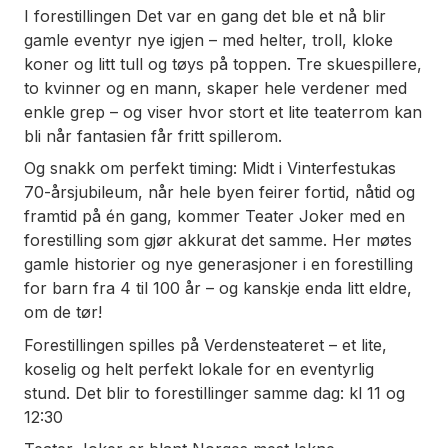
I forestillingen
Det var en gang det ble et nå
blir
gamle eventyr nye igjen – med helter, troll, kloke
koner og litt tull og tøys på toppen. Tre skuespillere,
to kvinner og en mann, skaper hele verdener med
enkle grep – og viser hvor stort et lite teaterrom kan
bli når fantasien får fritt spillerom.
Og snakk om perfekt timing: Midt i Vinterfestukas
70-årsjubileum, når hele byen feirer fortid, nåtid og
framtid på én gang, kommer Teater Joker med en
forestilling som gjør akkurat det samme. Her møtes
gamle historier og nye generasjoner i en forestilling
for barn fra 4 til 100 år – og kanskje enda litt eldre,
om de tør!
Forestillingen spilles på Verdensteateret – et lite,
koselig og helt perfekt lokale for en eventyrlig
stund. Det blir to forestillinger samme dag: kl 11 og
12:30